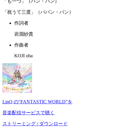
「も一つ」（パン・パン）
「祝うて三度」（パパン・パン）
作詞者
岩淵紗貴
作曲者
KOJI oba
LinQ の“FANTASTIC WORLD”を
音楽配信サービスで聴く
ストリーミング / ダウンロード