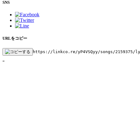
SNS
URLをコピー
https://linkco.re/yP4VSQyy/songs/2159375/l
"