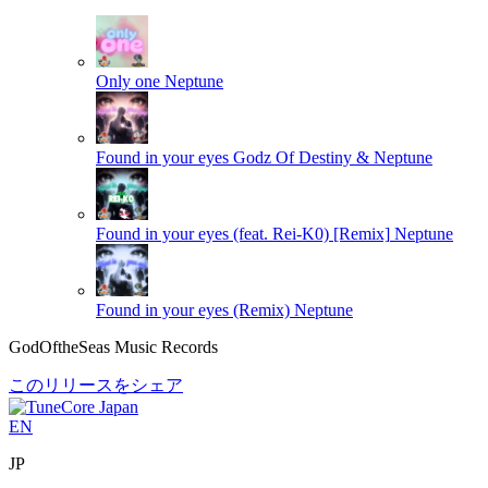
Only one
Neptune
Found in your eyes
Godz Of Destiny & Neptune
Found in your eyes (feat. Rei-K0) [Remix]
Neptune
Found in your eyes (Remix)
Neptune
GodOftheSeas Music Records
このリリースをシェア
EN
JP