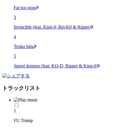
Far too gone
3
Invincible (feat. King-0, Rei-K0 & Ripper)
4
Tenka fubu
5
Speed demons (feat. KO-D, Ripper & King-0)
トラックリスト
1
FU Trump