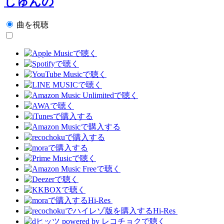
じゅんの
曲を視聴
Hi-Res
Hi-Res