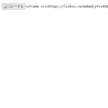
<iframe src=https://linkco.re/embed/yYvs4X