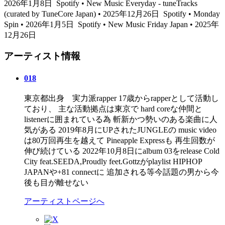
2026年1月8日
Spotify • New Music Everyday - tuneTracks
(curated by TuneCore Japan) • 2025年12月26日
Spotify • Monday
Spin • 2026年1月5日
Spotify • New Music Friday Japan • 2025年
12月26日
アーティスト情報
018
東京都出身 実力派rapper 17歳からrapperとして活動し
ており、 主な活動拠点は東京で hard coreな仲間と
listenerに囲まれている為 斬新かつ勢いのある楽曲に人
気がある 2019年8月にUPされたJUNGLEの music video
は80万回再生を越えて Pineapple Expressも 再生回数が
伸び続けている 2022年10月8日にalbum 03をrelease Cold
City feat.SEEDA,Proudly feet.Gottzがplaylist HIPHOP
JAPANや+81 connectに 追加される等今話題の男から今
後も目が離せない
アーティストページへ