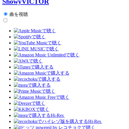
ShowyVICTOR
曲を視聴
Hi-Res
Hi-Res