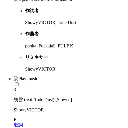
作詞者
ShowyVICTOR, Tade Dust
作曲者
pooka, Puckafall, PULP K
リミキサー
ShowyVICTOR
3
初雪 (feat. Tade Dust) [Slowed]
ShowyVICTOR
E
歌詞