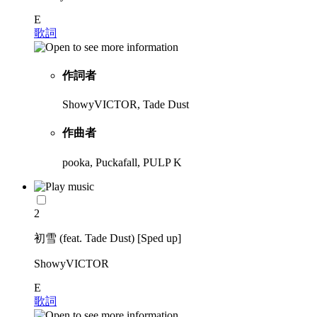
E
歌詞
作詞者
ShowyVICTOR, Tade Dust
作曲者
pooka, Puckafall, PULP K
2
初雪 (feat. Tade Dust) [Sped up]
ShowyVICTOR
E
歌詞