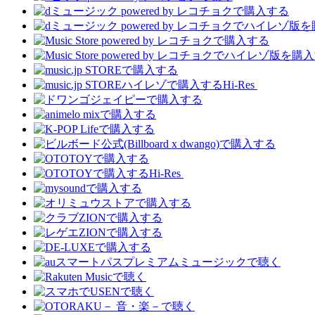
Hi-Res
Hi-Res