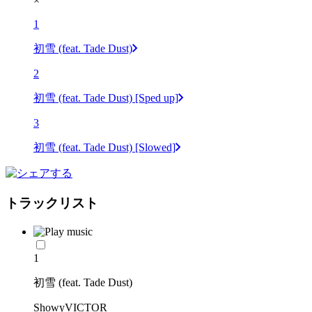
×
1
初雪 (feat. Tade Dust)
2
初雪 (feat. Tade Dust) [Sped up]
3
初雪 (feat. Tade Dust) [Slowed]
トラックリスト
1
初雪 (feat. Tade Dust)
ShowyVICTOR