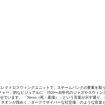
グ）」は、エレクトロスウィングユニットで、スチームパンクの要素
チャー」的なビジュアルに、1920〜40年代のジャズやスウ
ています。 「Necro（死・墓場）」という言葉が示す通り
とネオンが煌めく、ダークでサイバーな社交場」のような音楽