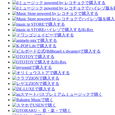
Hi-Res
Hi-Res