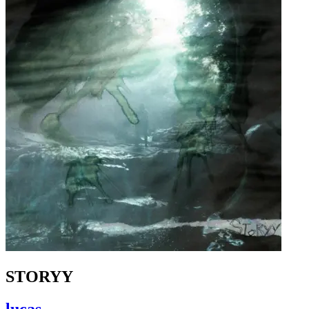
STORYY
lucas