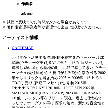
作曲者
ark one
※ 試聴は反映までに時間がかかる場合があります。
※ 著作権管理事業者等が管理する楽曲は試聴できません。
アーティスト情報
GACHIMAF
2004年から活動する沖縄HIPHOP古参のラッパー 琉球
諸語(ウチナーグチ)をRAPに落とし込み 新ジャンルを
追求し 幼い頃から基地の町、北谷で感じてきた ウチナ
ーンチュ(先住民)からの視点が LIVEから滲み出る 2002
年からリリックを書き始め 2005 〜2006年 路上での
CD-R手売り (反逆アンセム) (七福神) 2015年
F★★★IN RYUKYU 2018年 10 OF SEN 2022年
MAD SOUMUN(BAND CANP) 2023 年 SINASAKE
EP 他 シングル等をリリース 現在、過去に使わなか
ったウチナーグチを再び 探求し始め、新たな音楽性と