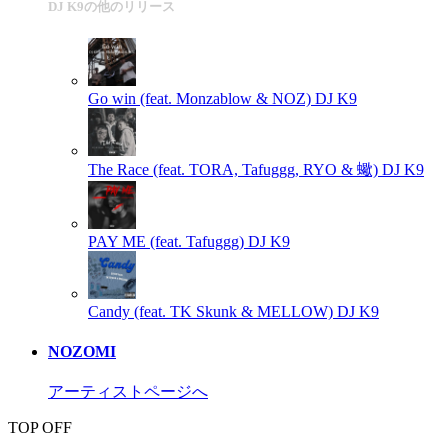
DJ K9の他のリリース
Go win (feat. Monzablow & NOZ)
DJ K9
The Race (feat. TORA, Tafuggg, RYO & 蠍)
DJ K9
PAY ME (feat. Tafuggg)
DJ K9
Candy (feat. TK Skunk & MELLOW)
DJ K9
NOZOMI
アーティストページへ
TOP OFF