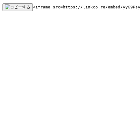
<iframe src=https://linkco.re/embed/yyG9Ps