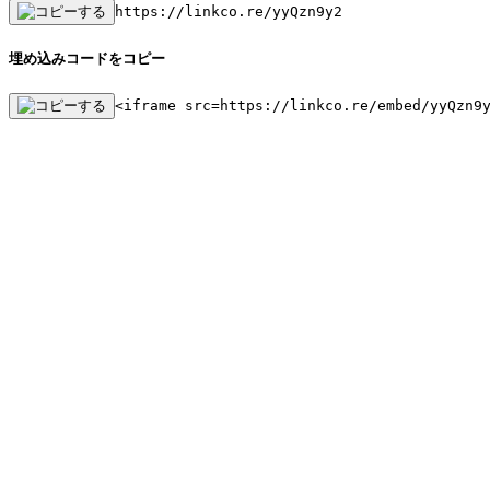
https://linkco.re/yyQzn9y2
埋め込みコードをコピー
<iframe src=https://linkco.re/embed/yyQzn9