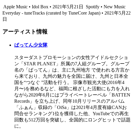
Apple Music • Idol Box • 2021年5月21日
Spotify • New Music
Everyday - tuneTracks (curated by TuneCore Japan) • 2021年5月22
日
アーティスト情報
ばってん少女隊
スターダストプロモーションの女性アイドルセクショ
ン「STAR PLANET」所属の7人組グループ。グループ
名の「ばってん」は、主に九州地方 で使われる方言か
ら来ており、九州の魅力を全国に届け、九州と日本全
国を“つなぐ ”活動を行う。 宗像市観光大使(2016年4
月〜)を務めるなど、福岡に根ざした活動にも力を入れ
ながら2020年6月にはプライベートレーベル「BATTEN
Records」を立ち上げ、同年10月リリースのアルバム
「ふぁん」収録の「OiSa」は2021年4月度有線CANお
問合せランキング1位を獲得した他、YouTubeでの再生
回数も512万回を突破し、全国的にロングヒットで話題
に。