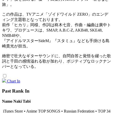
旅」。
この作品は、TVアニメ「ゾイドワイルド ZERO」のエンデ
ィング主題歌となっております。
前作「ヒカリ」同様、作詞は柊木七音、作曲・編曲は廣中ト
キワ、プロデュースは、SMAP, A.B.C-Z, AKB48, SKE48,
NMB48や、
『アイドルマスターSideM』『スタミュ』なども手掛ける島
崎貴光が担当。
緻密で壮大なギターサウンドに、自問自答と覚悟を綴った歌
詞と千田の感情溢れる歌が加わり、ポジティブなロックナン
バーとなっている。
Chart In
Past Rank In
Namo Naki Tabi
iTunes Store • Anime TOP SONGS • Russian Federation • TOP 34