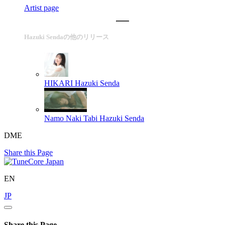
Artist page
Hazuki Sendaの他のリリース
HIKARI
Hazuki Senda
Namo Naki Tabi
Hazuki Senda
DME
Share this Page
EN
JP
Share this Page