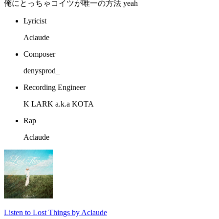
俺にとっちゃコイツが唯一の方法 yeah
Lyricist
Aclaude
Composer
denysprod_
Recording Engineer
K LARK a.k.a KOTA
Rap
Aclaude
Listen to Lost Things by Aclaude