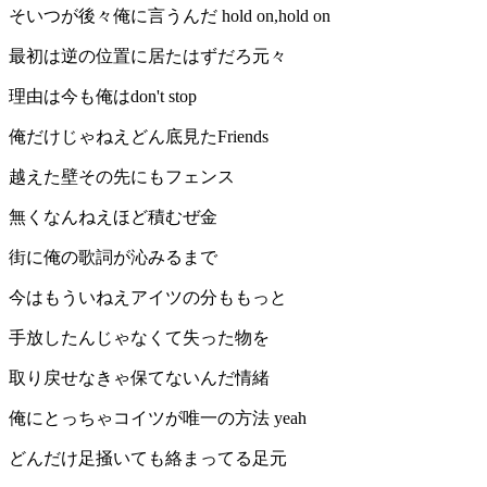
そいつが後々俺に言うんだ hold on,hold on
最初は逆の位置に居たはずだろ元々
理由は今も俺はdon't stop
俺だけじゃねえどん底見たFriends
越えた壁その先にもフェンス
無くなんねえほど積むぜ金
街に俺の歌詞が沁みるまで
今はもういねえアイツの分ももっと
手放したんじゃなくて失った物を
取り戻せなきゃ保てないんだ情緒
俺にとっちゃコイツが唯一の方法 yeah
どんだけ足掻いても絡まってる足元