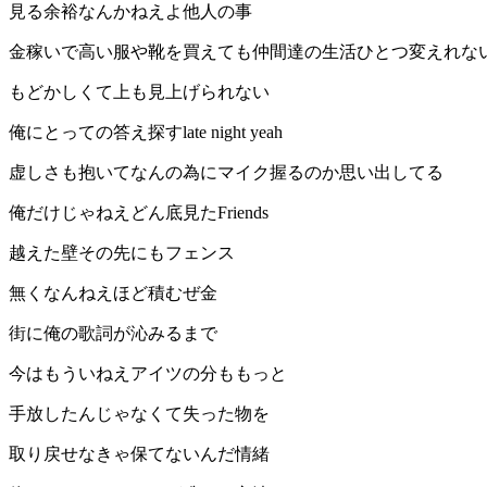
見る余裕なんかねえよ他人の事
金稼いで高い服や靴を買えても仲間達の生活ひとつ変えれな
もどかしくて上も見上げられない
俺にとっての答え探すlate night yeah
虚しさも抱いてなんの為にマイク握るのか思い出してる
俺だけじゃねえどん底見たFriends
越えた壁その先にもフェンス
無くなんねえほど積むぜ金
街に俺の歌詞が沁みるまで
今はもういねえアイツの分ももっと
手放したんじゃなくて失った物を
取り戻せなきゃ保てないんだ情緒