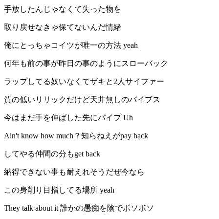
手放したんじゃなくて失った物を
取り戻せなきゃ保てないんだ情緒
俺にとっちゃコイツが唯一の方法 yeah
何年も前の事が昨日の事のようにスローバック
ラップしてる奴いなくてザキと2人サイファー
質の低いリリックだけど天井無しのバイブス
今はまだ手を伸ばした先にパイプ Uh
Ain't know how much？知らねえがpay back
してやる仲間の分もget back
納得できない事も耐えれそうだぜ今なら
この身削り目指してる場所 yeah
They talk about it 誰かの愚痴を陰でボソボソ