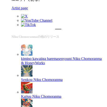
Artist page
Niku Chomoranmaの他のリリース
kimino kawaiiga baremasenyouni
Niku Chomoranma
& HoneyWorks
Senkou
Niku Chomoranma
Kaijuu
Niku Chomoranma