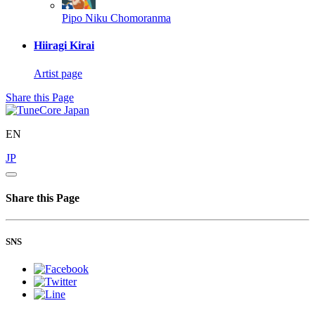
Pipo
Niku Chomoranma
Hiiragi Kirai
Artist page
Share this Page
EN
JP
Share this Page
SNS