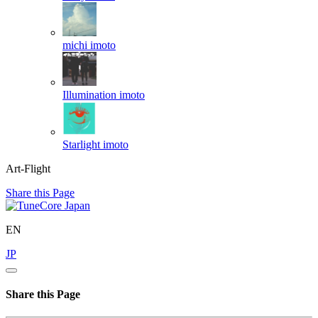
michi
imoto
Illumination
imoto
Starlight
imoto
Art-Flight
Share this Page
EN
JP
Share this Page