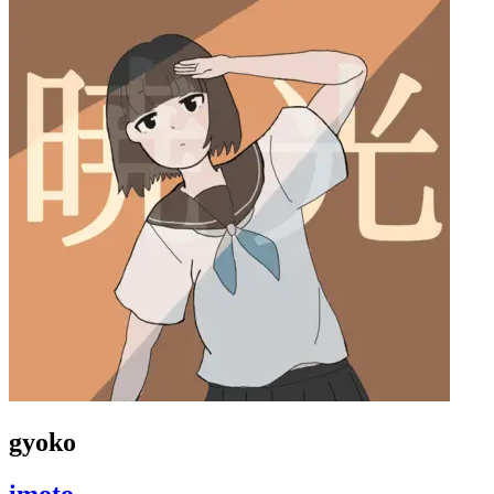
gyoko
imoto