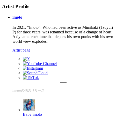
Artist Profile
imoto
In 2021, "Imoto", Who had been active as Mimikaki (Tsuyuri
P) for three years, was renamed because of a change of heart!
A dynamic rock tune that depicts his own punks with his own
world view explodes.
Artist page
imotoの他のリリース
Baby
imoto