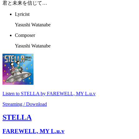
君と未来を信じて…
Lyricist
Yasushi Watanabe
Composer
Yasushi Watanabe
Listen to STELLA by FAREWELL, MY L.u.v
Streaming / Download
STELLA
FAREWELL, MY L.u.v