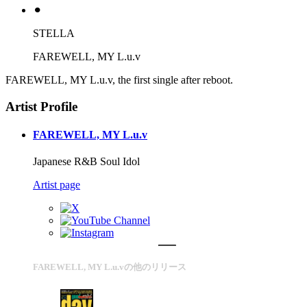
⚫︎
STELLA
FAREWELL, MY L.u.v
FAREWELL, MY L.u.v, the first single after reboot.
Artist Profile
FAREWELL, MY L.u.v
Japanese R&B Soul Idol
Artist page
FAREWELL, MY L.u.vの他のリリース