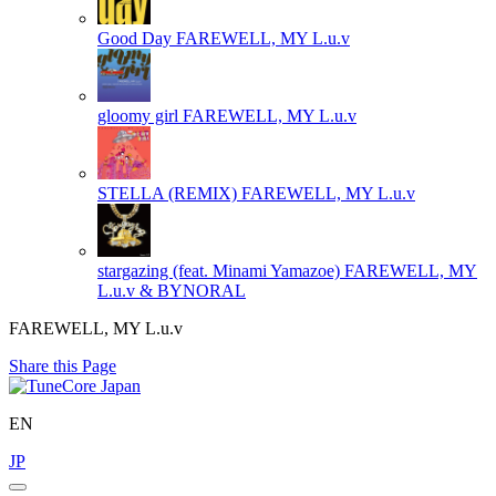
Good Day
FAREWELL, MY L.u.v
gloomy girl
FAREWELL, MY L.u.v
STELLA (REMIX)
FAREWELL, MY L.u.v
stargazing (feat. Minami Yamazoe)
FAREWELL, MY
L.u.v & BYNORAL
FAREWELL, MY L.u.v
Share this Page
EN
JP