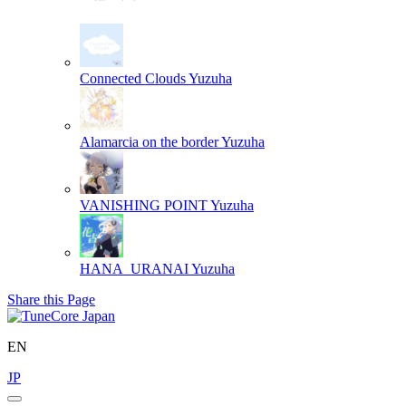
Connected Clouds
Yuzuha
Alamarcia on the border
Yuzuha
VANISHING POINT
Yuzuha
HANA_URANAI
Yuzuha
Share this Page
EN
JP