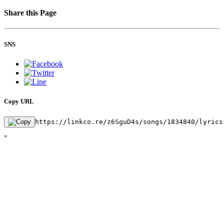
Share this Page
SNS
Copy URL
https://linkco.re/z6SguD4s/songs/1834840/lyrics
"