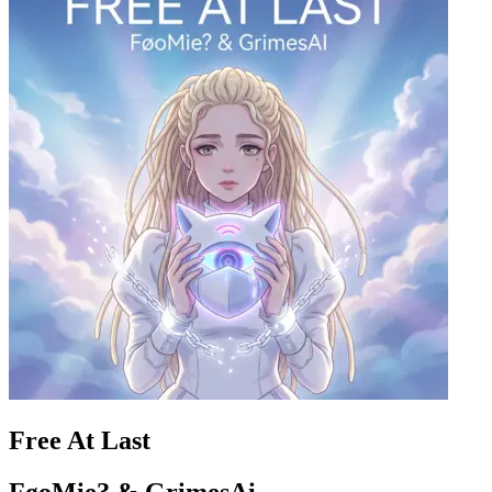
Free At Last
FøoMie? & GrimesAi