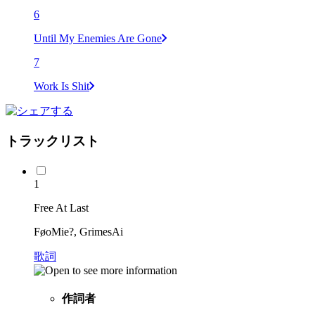
6
Until My Enemies Are Gone
7
Work Is Shit
トラックリスト
1
Free At Last
FøoMie?, GrimesAi
歌詞
作詞者