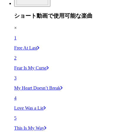
ショート動画で使用可能な楽曲
×
1
Free At Last
2
Fear Is My Curse
3
My Heart Doesn’t Break
4
Love Was a Lie
5
This Is My Way