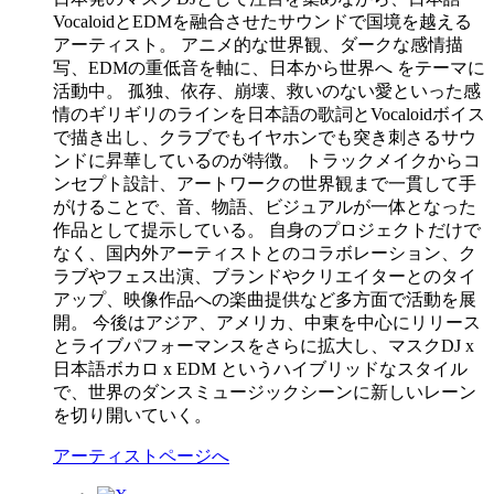
VocaloidとEDMを融合させたサウンドで国境を越える
アーティスト。 アニメ的な世界観、ダークな感情描
写、EDMの重低音を軸に、日本から世界へ をテーマに
活動中。 孤独、依存、崩壊、救いのない愛といった感
情のギリギリのラインを日本語の歌詞とVocaloidボイス
で描き出し、クラブでもイヤホンでも突き刺さるサウ
ンドに昇華しているのが特徴。 トラックメイクからコ
ンセプト設計、アートワークの世界観まで一貫して手
がけることで、音、物語、ビジュアルが一体となった
作品として提示している。 自身のプロジェクトだけで
なく、国内外アーティストとのコラボレーション、ク
ラブやフェス出演、ブランドやクリエイターとのタイ
アップ、映像作品への楽曲提供など多方面で活動を展
開。 今後はアジア、アメリカ、中東を中心にリリース
とライブパフォーマンスをさらに拡大し、マスクDJ x
日本語ボカロ x EDM というハイブリッドなスタイル
で、世界のダンスミュージックシーンに新しいレーン
を切り開いていく。
アーティストページへ