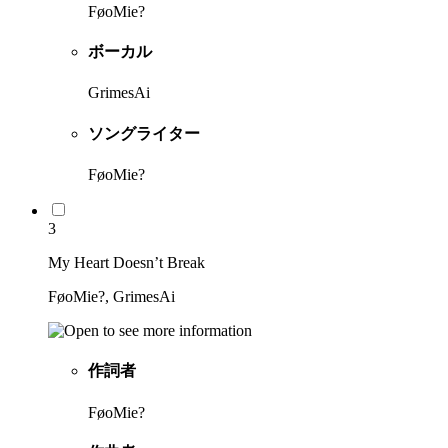
FøoMie?
ボーカル
GrimesAi
ソングライター
FøoMie?
3
My Heart Doesn’t Break
FøoMie?, GrimesAi
作詞者
FøoMie?