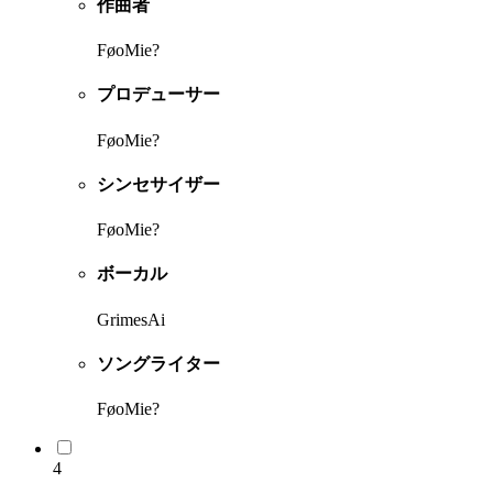
作曲者
FøoMie?
プロデューサー
FøoMie?
シンセサイザー
FøoMie?
ボーカル
GrimesAi
ソングライター
FøoMie?
4