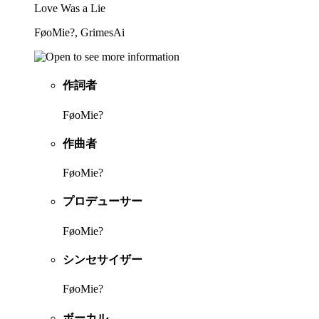
Love Was a Lie
FøoMie?, GrimesAi
作詞者
FøoMie?
作曲者
FøoMie?
プロデューサー
FøoMie?
シンセサイザー
FøoMie?
ボーカル