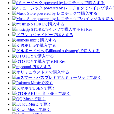
Hi-Res
Hi-Res