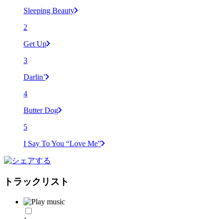
Sleeping Beauty
2
Get Up
3
Darlin’
4
Butter Dog
5
I Say To You “Love Me”
トラックリスト