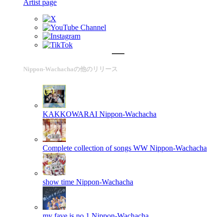
Artist page
Nippon-Wachachaの他のリリース
KAKKOWARAI
Nippon-Wachacha
Complete collection of songs WW
Nippon-Wachacha
show time
Nippon-Wachacha
my fave is no.1
Nippon-Wachacha