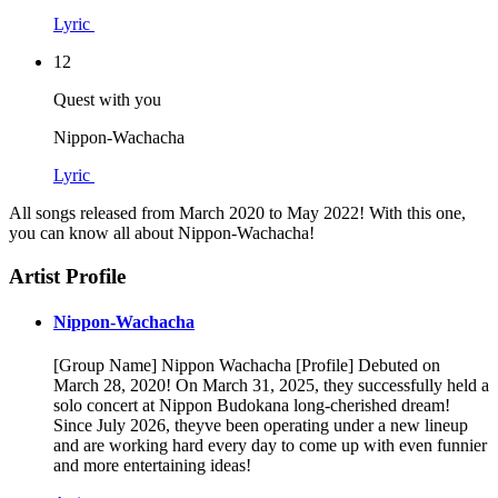
Lyric
12
Quest with you
Nippon-Wachacha
Lyric
All songs released from March 2020 to May 2022! With this one,
you can know all about Nippon-Wachacha!
Artist Profile
Nippon-Wachacha
[Group Name] Nippon Wachacha [Profile] Debuted on
March 28, 2020! On March 31, 2025, they successfully held a
solo concert at Nippon Budokana long-cherished dream!
Since July 2026, theyve been operating under a new lineup
and are working hard every day to come up with even funnier
and more entertaining ideas!