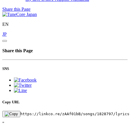
Share this Page
EN
JP
Share this Page
SNS
Copy URL
https://linkco.re/zAAf01bB/songs/1828797/lyrics
"