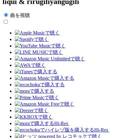
liqui & rirugiliyangugili
曲を視聴
Hi-Res
Hi-Res