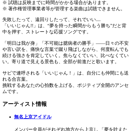
※ 試聴は反映までに時間がかかる場合があります。
※ 著作権管理事業者等が管理する楽曲は試聴できません。
失敗したって、遠回りしたって、それでいい....
「いいじゃん!!」は、“夢を持った瞬間からもう勝ち”だと背
中を押す、ストレートな応援ソングです。
「明日は我が身」「不可能は臆病者の勝手」——日々の不安
や言い訳を、痛快な言葉で蹴り飛ばしながら、何度転んでも
続ける強さを肯定していく。焦らなくていい、比べなくてい
い。寄り道で見える景色も、全部が前進だと歌います。
サビで連呼される「いいじゃん！」は、自分にも仲間にも送
れる合言葉。
挑戦するあなたの心拍数を上げる、ポジティブ全開のアンセ
ムです。
アーティスト情報
無名上京アイドル
メンバー全員がそれぞれ地方から上京し 「夢を叶えた