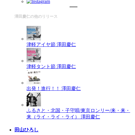
澤田慶仁の他のリリース
津軽アイヤ節
澤田慶仁
津軽タント節
澤田慶仁
出発！進行！！
澤田慶仁
ふるさと・北国・子守唄/東京ロンリー/来・来・
来（ライ・ライ・ライ）
澤田慶仁
田山ひろし