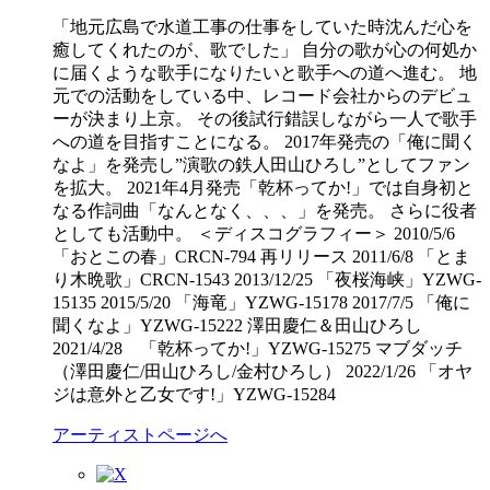
「地元広島で水道工事の仕事をしていた時沈んだ心を
癒してくれたのが、歌でした」 自分の歌が心の何処か
に届くような歌手になりたいと歌手への道へ進む。 地
元での活動をしている中、レコード会社からのデビュ
ーが決まり上京。 その後試行錯誤しながら一人で歌手
への道を目指すことになる。 2017年発売の「俺に聞く
なよ」を発売し”演歌の鉄人田山ひろし”としてファン
を拡大。 2021年4月発売「乾杯ってか!」では自身初と
なる作詞曲「なんとなく、、、」を発売。 さらに役者
としても活動中。 ＜ディスコグラフィー＞ 2010/5/6
「おとこの春」CRCN-794 再リリース 2011/6/8 「とま
り木晩歌」CRCN-1543 2013/12/25 「夜桜海峡」YZWG-
15135 2015/5/20 「海竜」YZWG-15178 2017/7/5 「俺に
聞くなよ」YZWG-15222 澤田慶仁＆田山ひろし
2021/4/28 「乾杯ってか!」YZWG-15275 マブダッチ
（澤田慶仁/田山ひろし/金村ひろし） 2022/1/26 「オヤ
ジは意外と乙女です!」YZWG-15284
アーティストページへ