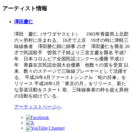
アーティスト情報
澤田慶仁
澤田 慶仁（サワダヤスヒト） 1965年青森県上北郡
六ヶ所村に生まれる。 16才で上京 19才の時に津軽三
味線奏者 澤田勝仁師に師事 25才 澤田慶仁を襲名 26
才で民謡歌手 曽我了子師より三音文慶を襲名 平成7
年 日本コロムビア全国民謡コンクール優勝 平成12
年 青森在京民謡全国大会優勝 他数々の賞を受賞 以
来、数々のステージで三味線プレーヤーとして活躍す
る。 平成26年4月ファーストシングル「蛇の目傘」を
リリース 平成28年1月「東京の月」をリリース、新た
な音楽活動をスタート 歌、三味線奏者の枠を超え異例
の活動を続けている。
アーティストページへ