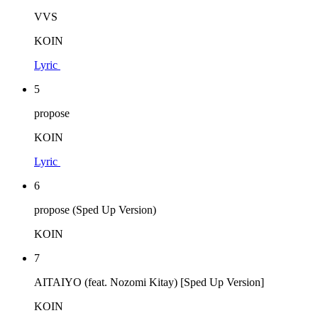
VVS
KOIN
Lyric
5
propose
KOIN
Lyric
6
propose (Sped Up Version)
KOIN
7
AITAIYO (feat. Nozomi Kitay) [Sped Up Version]
KOIN