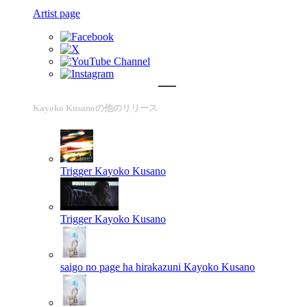
Artist page
Kayoko Kusanoの他のリリース
Trigger
Kayoko Kusano
Trigger
Kayoko Kusano
saigo no page ha hirakazuni
Kayoko Kusano