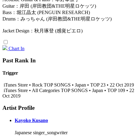
Guitar：岸田 (岸田教団&THE明星ロケッツ)
Bass：堀江晶太 (PENGUIN RESEARCH)
Drums：みっちゃん (岸田教団&THE明星ロケッツ)
Jacket Design：秋月琢登 (感覚ピエロ)
Chart In
Past Rank In
Trigger
iTunes Store • Rock TOP SONGS • Japan • TOP 23 • 22 Oct 2019
iTunes Store • All Categories TOP SONGS • Japan • TOP 109 • 22
Oct 2019
Artist Profile
Kayoko Kusano
Japanese singer_songwriter