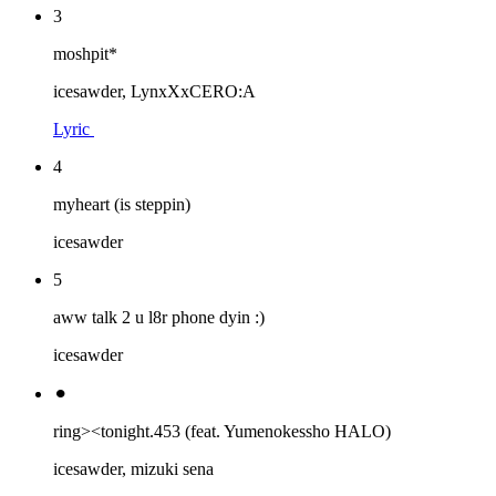
3
moshpit*
icesawder, LynxXxCERO:A
Lyric
4
myheart (is steppin)
icesawder
5
aww talk 2 u l8r phone dyin :)
icesawder
⚫︎
ring><tonight.453 (feat. Yumenokessho HALO)
icesawder, mizuki sena