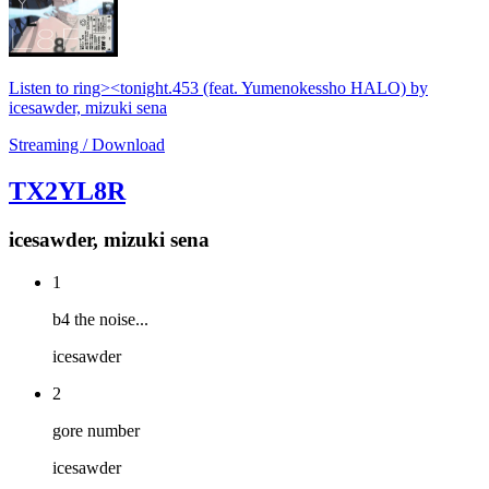
Listen to ring><tonight.453 (feat. Yumenokessho HALO) by
icesawder, mizuki sena
Streaming / Download
TX2YL8R
icesawder, mizuki sena
1
b4 the noise...
icesawder
2
gore number
icesawder