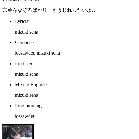
言葉をなぞるばかり、もうじれったいよ…
Lyricist
mizuki sena
Composer
icesawder, mizuki sena
Producer
mizuki sena
Mixing Engineer
mizuki sena
Programming
icesawder