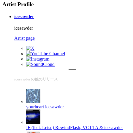
Artist Profile
icesawder
icesawder
Artist page
icesawderの他のリリース
yourheart
icesawder
IF (feat. Letsu)
RewindFlash, VOLTA & icesawder