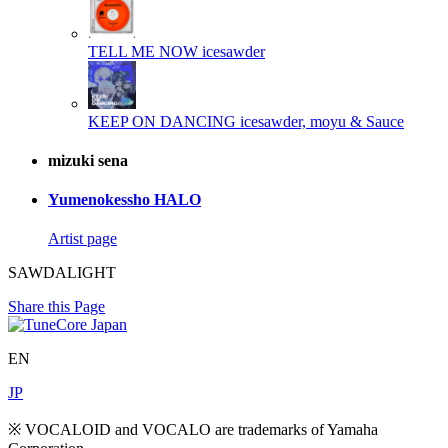
TELL ME NOW
icesawder
KEEP ON DANCING
icesawder, moyu & Sauce
mizuki sena
Yumenokessho HALO
Artist page
SAWDALIGHT
Share this Page
EN
JP
※ VOCALOID and VOCALO are trademarks of Yamaha