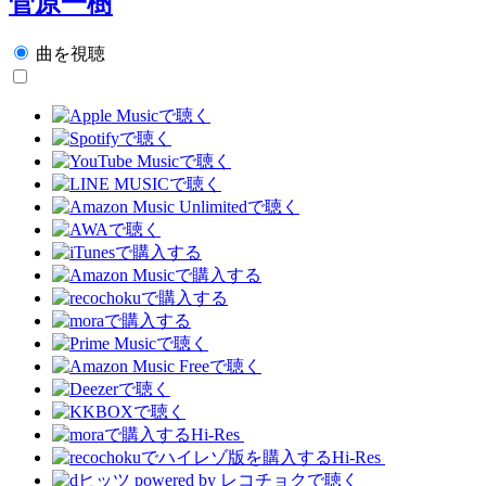
菅原一樹
曲を視聴
Hi-Res
Hi-Res