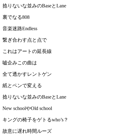
捻りないな並みのBaseとLane
裏でなる808
音楽迷路Endless
繋ぎ合わす点と点で
これはアートの延長線
嘘企みこの曲は
全て透かすレントゲン
紙とペンで変える
捻りないな並みのBaseとLane
New schoolやOld school
キングの椅子をゲトるwho’s？
故意に遅れ時間ルーズ