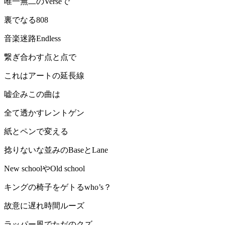
唯一無二のVerseで
裏でなる808
音楽迷路Endless
繋ぎ合わす点と点で
これはアートの延長線
嘘企みこの曲は
全て透かすレントゲン
紙とペンで変える
捻りないな並みのBaseとLane
New schoolやOld school
キングの椅子をゲトるwho’s？
故意に遅れ時間ルーズ
ラッパー風でただのクズ