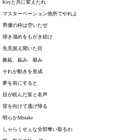
Keyと共に変えたれ
マスターベーション他所でやれよ
男優の枠は空いたぜ
掃き溜めをもがき続け
先見据え開いた目
嫉妬、妬み、僻み
それが動きを形成
夢を前にすると
目が眩んだ富と名声
背を向けて逃げ帰る
明らかMistake
しゃらくせぇな全部奪い取るわ