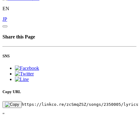
EN
JP
Share this Page
SNS
Copy URL
https://linkco.re/zcSmqZSZ/songs/2350005/lyrics
"