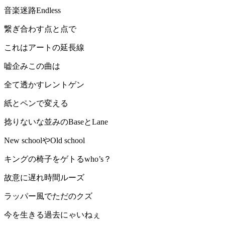
音楽迷路Endless
繋ぎ合わす点と点で
これはアートの延長線
嘘企みこの曲は
全て透かすレントゲン
紙とペンで変える
捻りないな並みのBaseとLane
New schoolやOld school
キングの椅子をゲトるwho’s？
故意に遅れ時間ルーズ
ラッパー風でただのクズ
今を生きる過去にゃいねぇ