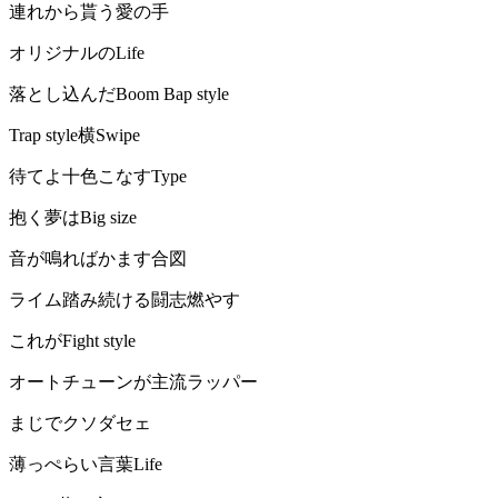
連れから貰う愛の手
オリジナルのLife
落とし込んだBoom Bap style
Trap style横Swipe
待てよ十色こなすType
抱く夢はBig size
音が鳴ればかます合図
ライム踏み続ける闘志燃やす
これがFight style
オートチューンが主流ラッパー
まじでクソダセェ
薄っぺらい言葉Life