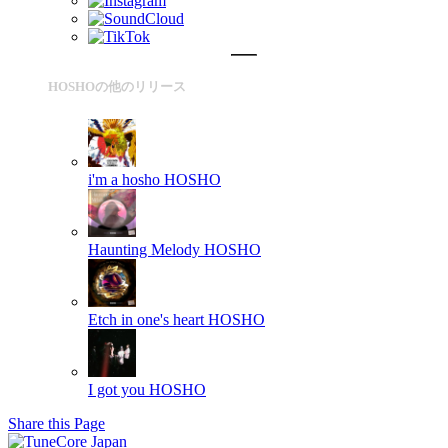
HOSHOの他のリリース
i'm a hosho
HOSHO
Haunting Melody
HOSHO
Etch in one's heart
HOSHO
I got you
HOSHO
Share this Page