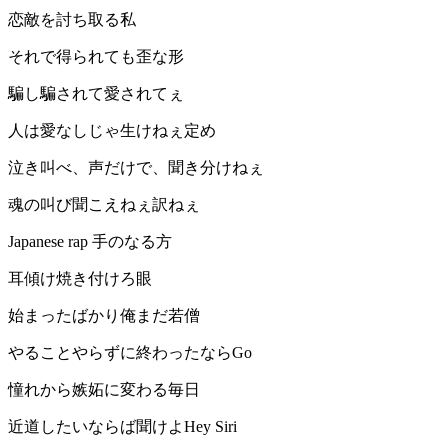
恋敵を討ち取る私
それで得られても歪な形
騙し騙されて愛されてぇ
人は愛なしじゃ生けねぇ定め
泣き叫べ、声だけで、聞き分けねぇ
魂の叫び聞こえねぇ訳ねぇ
Japanese rap 手のなる方
耳傾け焼き付けろ眼
始まったばかり俺まだ若僧
やることやらずに終わったならGo
憧れから嫉妬に変わる毎日
近道したいならば聞けよHey Siri