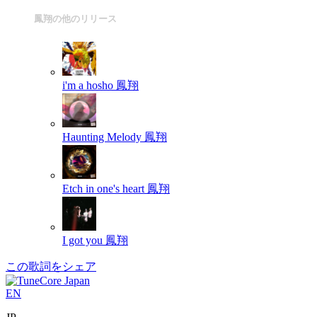
鳳翔の他のリリース
i'm a hosho
鳳翔
Haunting Melody
鳳翔
Etch in one's heart
鳳翔
I got you
鳳翔
この歌詞をシェア
EN