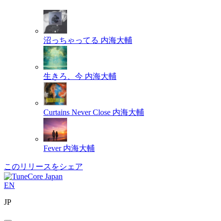
沼っちゃってる
内海大輔
生きろ、今
内海大輔
Curtains Never Close
内海大輔
Fever
内海大輔
このリリースをシェア
EN
JP