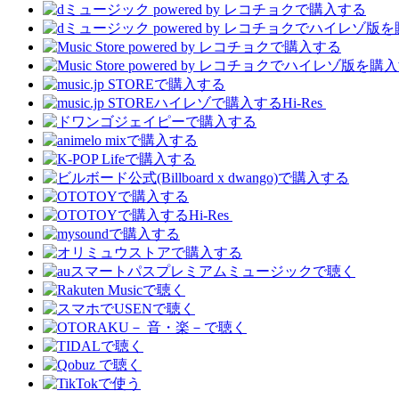
Hi-Res
Hi-Res