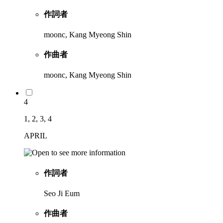
作詞者
moonc, Kang Myeong Shin
作曲者
moonc, Kang Myeong Shin
4
1, 2, 3, 4
APRIL
作詞者
Seo Ji Eum
作曲者