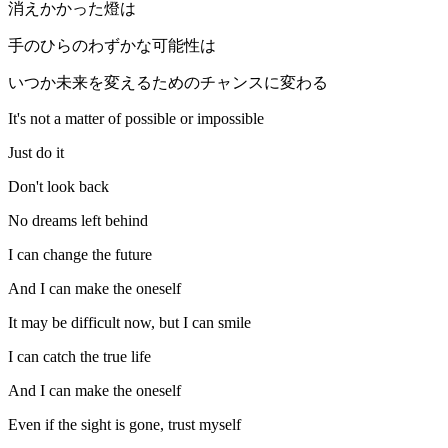
消えかかった燈は
手のひらのわずかな可能性は
いつか未来を変えるためのチャンスに変わる
It's not a matter of possible or impossible
Just do it
Don't look back
No dreams left behind
I can change the future
And I can make the oneself
It may be difficult now, but I can smile
I can catch the true life
And I can make the oneself
Even if the sight is gone, trust myself