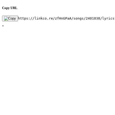
Copy URL
https://linkco.re/zfHnGPaA/songs/2401038/lyrics
"