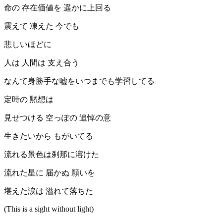
命の 存在価値を 遥かに上回る
震えて 凍えた 今でも
悲しいほどに
人は 人間は 支え合う
なんて身勝手な嘘をいつまでも学習してる
定時の 黙想は
見せつける 空っぽの 追悼の意
生きたいから もがいてる
流れる景色は刹那に溶けた
流れた星に 届かぬ 願いを
堪えた涙は 溢れて落ちた
(This is a sight without light)