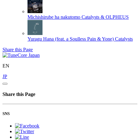
Michishirube ha nakutomo
Catalysts & OLPHEUS
Yuragu Hana (feat. a Soulless Pain & Yone)
Catalysts
Share this Page
EN
JP
Share this Page
SNS