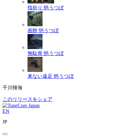
指折り
悒うつぼ
画餅
悒うつぼ
無駄骨
悒うつぼ
来ない遠足
悒うつぼ
千川帰海
このリリースをシェア
EN
JP