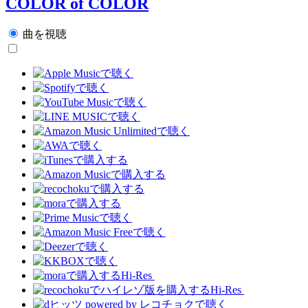
COLOR of COLOR
曲を視聴
Hi-Res
Hi-Res