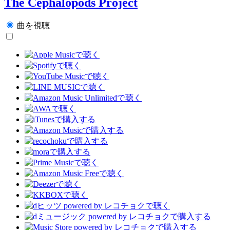
The Cephalopods Project
曲を視聴