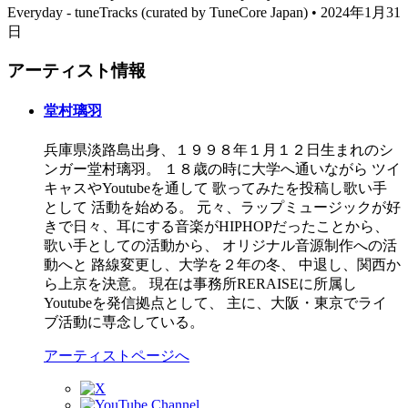
Everyday - tuneTracks (curated by TuneCore Japan) • 2024年1月31
日
アーティスト情報
堂村璃羽
兵庫県淡路島出身、１９９８年１月１２日生まれのシ
ンガー堂村璃羽。 １８歳の時に大学へ通いながら ツイ
キャスやYoutubeを通して 歌ってみたを投稿し歌い手
として 活動を始める。 元々、ラップミュージックが好
きで日々、耳にする音楽がHIPHOPだったことから、
歌い手としての活動から、 オリジナル音源制作への活
動へと 路線変更し、大学を２年の冬、 中退し、関西か
ら上京を決意。 現在は事務所RERAISEに所属し
Youtubeを発信拠点として、 主に、大阪・東京でライ
ブ活動に専念している。
アーティストページへ