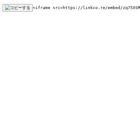
<iframe src=https://linkco.re/embed/zq75XS