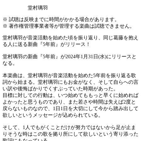
堂村璃羽
※ 試聴は反映までに時間がかかる場合があります。
※ 著作権管理事業者等が管理する楽曲は試聴できません。
堂村璃羽が音楽活動を始めた頃を振り返り、同じ葛藤を抱え
る人に送る新曲『5年前』がリリース！
堂村璃羽の新曲『5年前』が2024年1月31日(水)にリリースと
なる。
本楽曲は、堂村璃羽が音楽活動を始めた5年前を振り返る歌
詞から始まる。堂村璃羽にもお金がなく、そして自らへの言
い訳や後悔ばかりでくすぶっていた時期があった。
目標に対しての行動は、いつ始めてももっと早くに始めれば
よかったと思うものであり、また若さや時間は失えば2度と
戻らないものなので、1日1日を大切にして今から踏み出して
欲しいというメッセージが込められている。
そして、1人でもがくことだけが努力ではないから足が止ま
りそうな時はこの歌を拠り所にして欲しいという寄り添った
歌詞にもなっている。