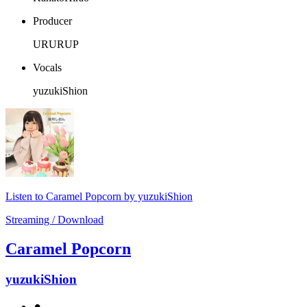
Producer
URURUP
Vocals
yuzukiShion
Listen to Caramel Popcorn by yuzukiShion
Streaming / Download
Caramel Popcorn
yuzukiShion
⚫︎