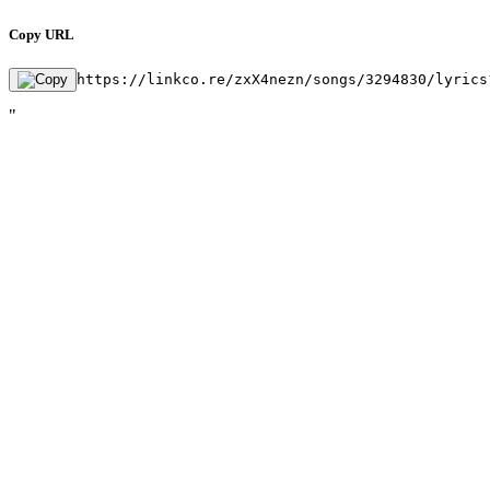
Copy URL
https://linkco.re/zxX4nezn/songs/3294830/lyrics
"