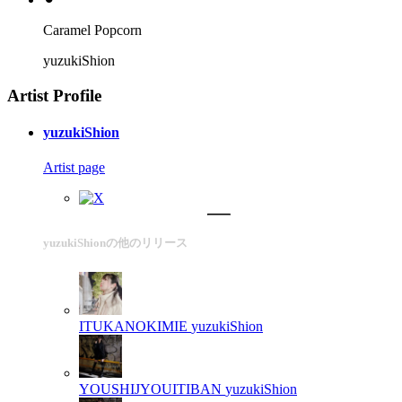
Caramel Popcorn
yuzukiShion
Artist Profile
yuzukiShion
Artist page
yuzukiShionの他のリリース
ITUKANOKIMIE
yuzukiShion
YOUSHIJYOUITIBAN
yuzukiShion