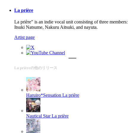
La prière
La prière" is an indie vocal unit consisting of three members:
Itsuki Natsume, Nakuru Aitsuki, and nayuta.
Artist page
La prièreの他のリリース
Haruiro*Sensation
La prière
Nautical Star
La prière