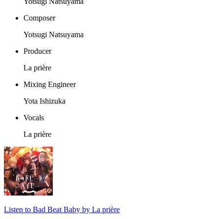
Yotsugi Natsuyama
Composer
Yotsugi Natsuyama
Producer
La prière
Mixing Engineer
Yota Ishizuka
Vocals
La prière
Listen to Bad Beat Baby by La prière