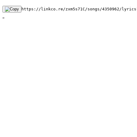
https://linkco.re/zxm5s71C/songs/4350962/lyrics
"