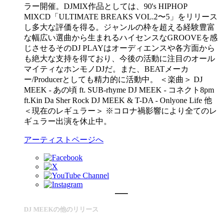
ラー開催。DJMIX作品としては、90's HIPHOP
MIXCD「ULTIMATE BREAKS VOL.2〜5」をリリース
し多大な評価を得る。ジャンルの枠を超える経験豊富
な幅広い選曲から生まれるハイセンスなGROOVEを感
じさせるそのDJ PLAYはオーディエンスや各方面から
も絶大な支持を得ており、今後の活動に注目のオール
マイティなホンモノDJだ。また、BEATメーカ
ー/Producerとしても精力的に活動中。 ＜楽曲＞ DJ
MEEK - あの頃 ft. SUB-rhyme DJ MEEK - コネクト8pm
ft.Kin Da Sher Rock DJ MEEK & T-DA - Onlyone Life 他
＜現在のレギュラー＞ ※コロナ禍影響により全てのレ
ギュラー出演を休止中。
アーティストページへ
DJ MEEKの他のリリース