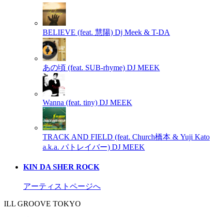
BELIEVE (feat. 慧陽)
Dj Meek & T-DA
あの頃 (feat. SUB-rhyme)
DJ MEEK
Wanna (feat. tiny)
DJ MEEK
TRACK AND FIELD (feat. Church橋本 & Yuji Kato
a.k.a. パトレイバー)
DJ MEEK
KIN DA SHER ROCK
アーティストページへ
ILL GROOVE TOKYO