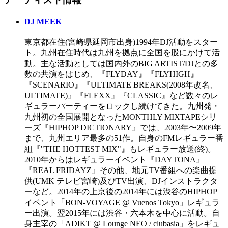
DJ MEEK
東京都在住(宮崎県延岡市出身)1994年DJ活動をスター
ト。九州在住時代は九州を拠点に全国を股にかけて活
動。主な活動としては国内外のBIG ARTIST/DJとの多
数の共演をはじめ、『FLYDAY』『FLYHIGH』
『SCENARIO』『ULTIMATE BREAKS(2008年改名、
ULTIMATE)』『FLEXX』『CLASSIC』など数々のレ
ギュラーパーティーをロックし続けてきた。九州発・
九州初の全国展開となったMONTHLY MIXTAPEシリ
ーズ『HIPHOP DICTIONARY』では、2003年〜2009年
まで、九州エリア最多の51作。自身のFMレギュラー番
組『"THE HOTTEST MIX"』もレギュラー放送(終)。
2010年からはレギュラーイベント『DAYTONA』
『REAL FRIDAYZ』その他、地元TV番組への楽曲提
供(UMK テレビ宮崎)及びTV出演、DJインストラクタ
ーなど。2014年の上京後の2014年には渋谷のHIPHOP
イベント「BON-VOYAGE @ Vuenos Tokyo」レギュラ
ー出演。翌2015年には渋谷・六本木を中心に活動。自
身主宰の「ADIKT @ Lounge NEO / clubasia」をレギュ