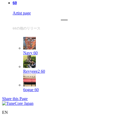
60
Artist page
60の他のリリース
Navy
60
Revyeee2
60
6ogue
60
Share this Page
EN