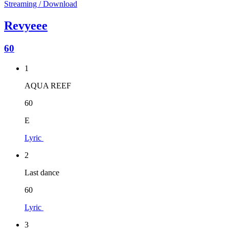
Streaming / Download
Revyeee
60
1
AQUA REEF
60
E
Lyric
2
Last dance
60
Lyric
3