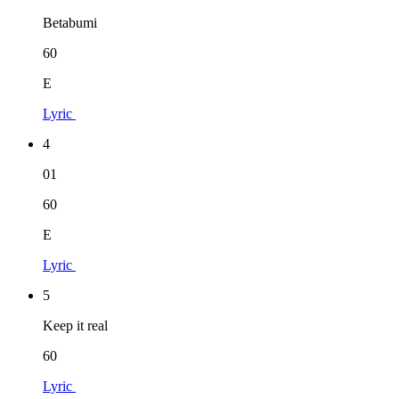
Betabumi
60
E
Lyric
4
01
60
E
Lyric
5
Keep it real
60
Lyric