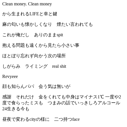
Clean money. Clean money
から生まれるLIFEと幸と鍵
麻の匂いも懐かしくなり 煙たい言われても
これが俺だし ありのままspit
抱える問題も遠くから見たら小さい事
ほとぼり忘れず向かう次の場所
しがらみ ライミング real shit
Revyeee
顔も知らんパパ 会う気は無いが
感謝 それだけ 金をくれても中身はマイナス1℃ 一度や2
度で食らったミスも つまみの話でいっきしろアルコール
24生きる今も
昼夜で変わるcityの様に 二つ持つface