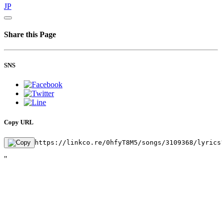
JP
Share this Page
SNS
Copy URL
https://linkco.re/0hfyT8M5/songs/3109368/lyrics
"