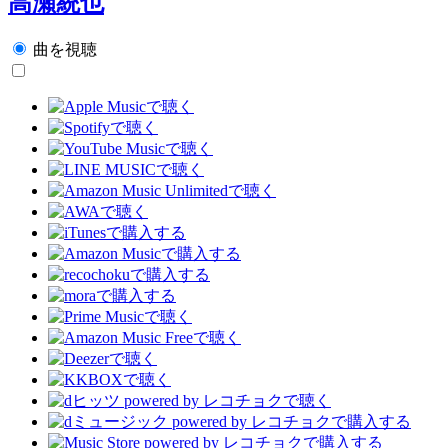
高瀬統也
曲を視聴