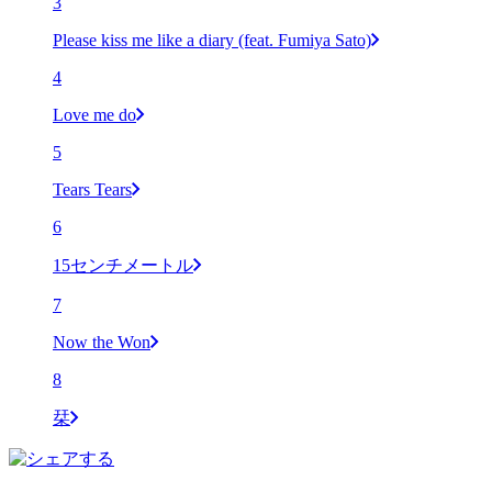
3
Please kiss me like a diary (feat. Fumiya Sato)
4
Love me do
5
Tears Tears
6
15センチメートル
7
Now the Won
8
栞