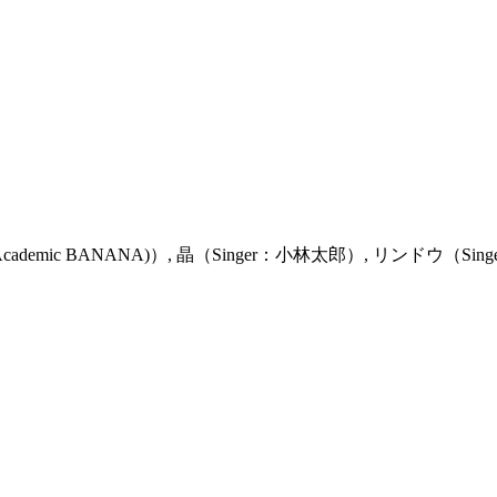
demic BANANA)）, 晶（Singer：小林太郎）, リンドウ（Singe