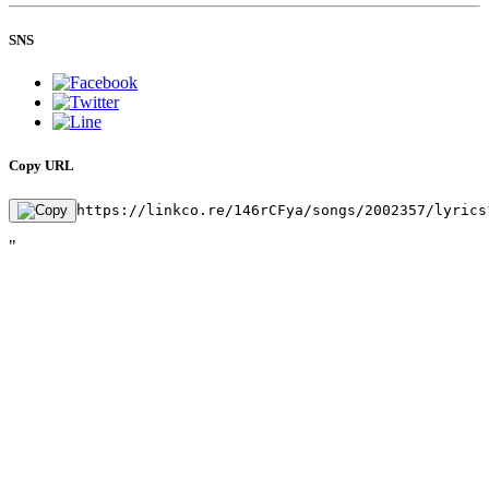
SNS
Copy URL
https://linkco.re/146rCFya/songs/2002357/lyrics
"