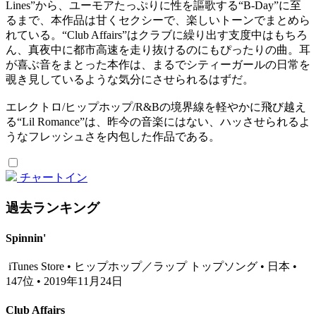
Lines”から、ユーモアたっぷりに性を謳歌する“B-Day”に至
るまで、本作品は甘くセクシーで、楽しいトーンでまとめら
れている。“Club Affairs”はクラブに繰り出す支度中はもちろ
ん、真夜中に都市高速を走り抜けるのにもぴったりの曲。耳
が喜ぶ音をまとった本作は、まるでシティーガールの日常を
覗き見しているような気分にさせられるはずだ。
エレクトロ/ヒップホップ/R&Bの境界線を軽やかに飛び越え
る“Lil Romance”は、昨今の音楽にはない、ハッさせられるよ
うなフレッシュさを内包した作品である。
チャートイン
過去ランキング
Spinnin'
iTunes Store • ヒップホップ／ラップ トップソング • 日本 •
147位 • 2019年11月24日
Club Affairs