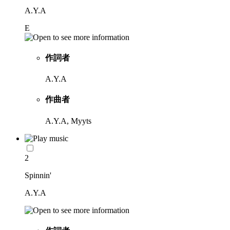
A.Y.A
E
作詞者
A.Y.A
作曲者
A.Y.A, Myyts
2
Spinnin'
A.Y.A