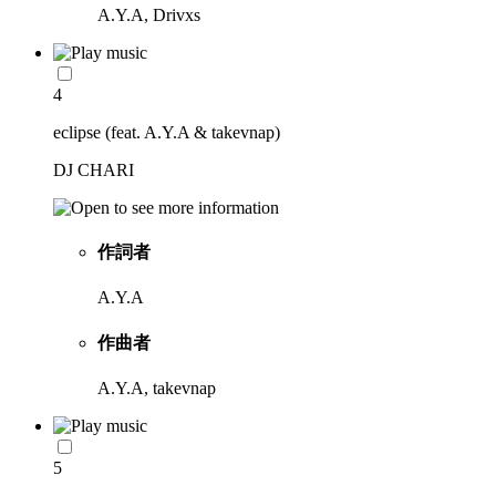
A.Y.A, Drivxs
4
eclipse (feat. A.Y.A & takevnap)
DJ CHARI
作詞者
A.Y.A
作曲者
A.Y.A, takevnap
5