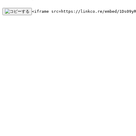
<iframe src=https://linkco.re/embed/1Ds09y