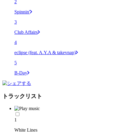
2
Spinnin'
3
Club Affairs
4
eclipse (feat. A.Y.A & takevnap)
5
B-Day
トラックリスト
1
White Lines