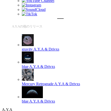
A.Y.Aの他のリリース
gravity
A.Y.A & Drivxs
blue
A.Y.A & Drivxs
Mercury Retrograde
A.Y.A & Drivxs
blue
A.Y.A & Drivxs
A.Y.A