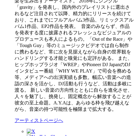
楽を生み出すアーティスト。 2018年にシングル
「gravity」を発表し、国内外のプレイリストに選出さ
れるなど注目されて以降、精力的にリリースを続けて
おり、これまでにフルアルバム3作品、リミックスアル
バム1作品、EP2作品を発表。 音楽のみならず、作品
を発表する度に披露されるフレッシュなビジュアルの
プロデュースも本人によるもの。「Out of the Race」や
「Tough Guy」等のミュージックビデオでは自ら制作
に携わるなど、常に次を見据えながら自身の世界観を
ハンドリングする才能と嗅覚にも定評がある。 また、
ヒップホップラジオ「WREP」やPioneer DJ JapanのDJ
インタビュー番組「WHY WE PLAY」で司会を務める
等、メディアへの出演実績も多数。幅広い音楽への造
詣の深さを活かし、DJ活動も行うなど、活動は多岐に
渡る。 新しい音楽の方向性とともに自らを進化させ、
人々を魅了し、挑発し、固定概念から解放することが
彼女の至上命題。A.Y.Aは、あらゆる枠を飛び越えな
がら、音楽の持つ可能性を極限まで拡大する。
アーティストページへ