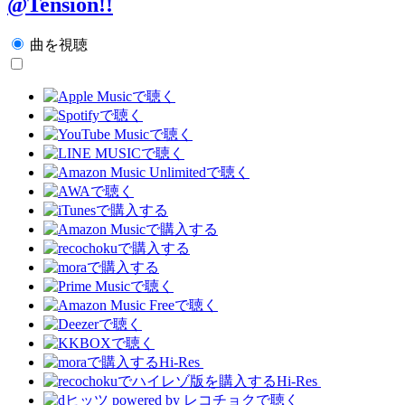
@Tension!!
曲を視聴
Hi-Res
Hi-Res