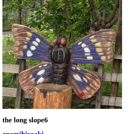
the long slope6
enamihiroaki