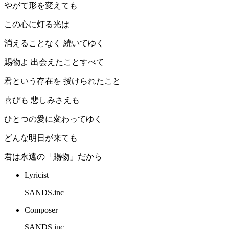
やがて形を変えても
この心に灯る光は
消えることなく 続いてゆく
賜物よ 出会えたことすべて
君という存在を 授けられたこと
喜びも 悲しみさえも
ひとつの愛に変わってゆく
どんな明日が来ても
君は永遠の「賜物」だから
Lyricist
SANDS.inc
Composer
SANDS.inc