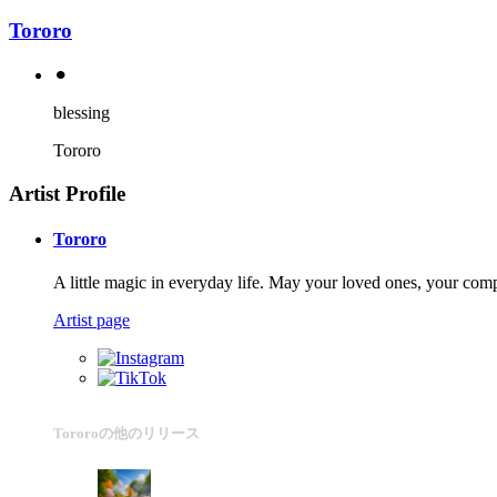
Tororo
⚫︎
blessing
Tororo
Artist Profile
Tororo
A little magic in everyday life. May your loved ones, your com
Artist page
Tororoの他のリリース