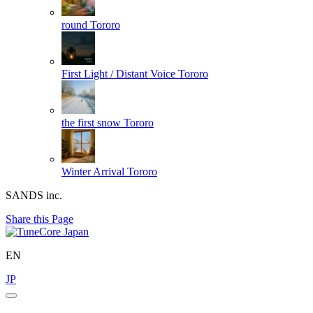
round
Tororo
First Light / Distant Voice
Tororo
the first snow
Tororo
Winter Arrival
Tororo
SANDS inc.
Share this Page
EN
JP