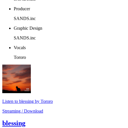
Producer
SANDS.inc
Graphic Design
SANDS.inc
Vocals
Tororo
Listen to blessing by Tororo
Streaming / Download
blessing