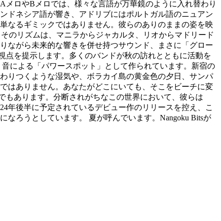
AメロやBメロでは、様々な言語が万華鏡のように入れ替わり
ンドネシア語が響き、アドリブにはポルトガル語のニュアン
単なるギミックではありません。彼らのありのままの姿を映
す。そのリズムは、マニラからジャカルタ、リオからマドリード
りながら未来的な響きを併せ持つサウンド、まさに「グロー
新的な視点を提示します。多くのバンドが秋の訪れとともに活動を
、音による「パワースポット」として作られています。新宿の
とわりつくような湿気や、ボラカイ島の黄金色の夕日、サンパ
ではありません。あなたがどこにいても、そこをビーチに変
メントでもあります。分断されがちなこの世界において、彼らは
24年後半に予定されているデビュー作のリリースを控え、こ
としています。 夏が呼んでいます。Nangoku Bitsが