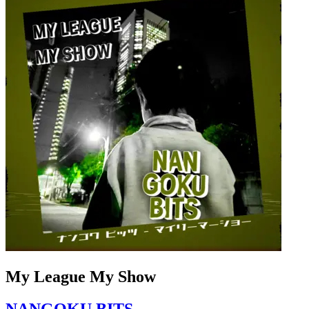
My League My Show
NANGOKU BITS