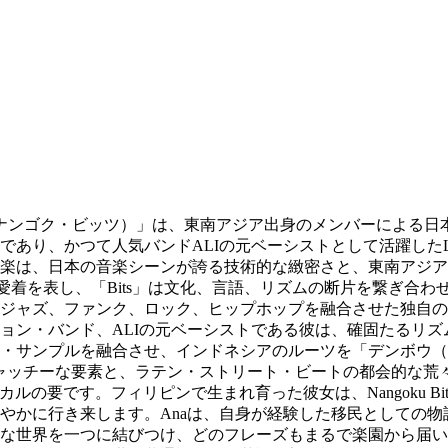
its（ナンゴク・ビッツ）」は、東南アジア出身のメンバーによる日
あり、かつて人気バンドALIの元ベーシストとして活躍したLut
楽は、日本の音楽シーンが誇る技術的な緻密さと、東南アジア
愛着を表し、「Bits」は文化、言語、リズムの断片を繋ぎ合わせ
ジャズ、ファンク、ロック、ヒップホップを融合させた独自のス
ョン・バンド、ALIの元ベーシストである彼は、確固たるリ
・サンプルを融合させ、インドネシアのルーツを「デンボウ（d
でキャッチーな要素と、ラテン・ストリート・ビートの都会的な
カルの要です。フィリピンで生まれ育った彼女は、Nangoku 
やかに行き来します。Anaは、自身が経験した移民としての
界を一つに結びつけ、どのフレーズもまるで楽園から届いた葉書の