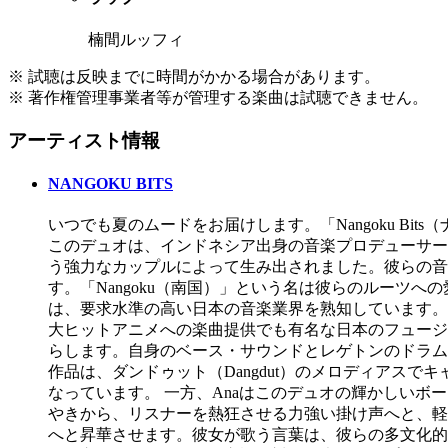
楠間ルッフィ
※ 試聴は反映までに時間がかかる場合があります。
※ 著作権管理事業者等が管理する楽曲は試聴できません。
アーティスト情報
NANGOKU BITS
いつでも夏のムードをお届けします。「Nangoku B
このデュオは、インドネシア出身の音楽プロデューサーで
う強力なカップルによって生み出されました。彼らの音
す。「Nangoku（南国）」という名は彼らのルーツへの
は、要求水準の高い日本の音楽業界を熟知しています。
大ヒットアニメへの楽曲提供でも有名な日本のフュージ
らします。自身のベース・サウンドとレゲトンのドラム
作品は、ダンドゥット（Dangdut）のメロディアス
なっています。 一方、Anaはこのデュオの輝かしいボー
やきから、リスナーを熱狂させる力強い掛け声へと、軽
へと昇華させます。彼女が歌う言葉は、彼らの多文化的な世