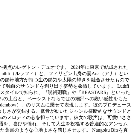
本拠点のレゲトン・デュオです。 2024年に東京で結成された
hfi（ルッフィ）と、フィリピン出身の妻Ana（アナ）とい
の熱帯地方が持つ生の熱気や太陽の輝きを融合させたもので
て独自のサウンドを創り出す姿勢を象徴しています。 Luthfi
タイルで知られ、『呪術廻戦』や『BEASTARS』といった
ズムの土台と、ベーシストならではの細部への鋭い感性をもた
embow）」のリズムに乗せて表現します。彼のプロデュース
荒々しさが交錯する、低音が効いたジャンル横断的なサウンドと
Bitsのメロディの芯を担っています。彼女の歌声は、可愛いささ
物語を、喜びや憧れ、そして人生を祝福する普遍的なアンセム
ような心地よさを感じさせます。 Nangoku Bitsを真