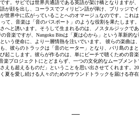
です。サビでは世界共通語である英語が架け橋となりますが、
語が顔を出し、コーラスでフィリピン語が弾け、ブリッジでイ
が世界中に広がっていることへのオマージュなのです。これは
naにとって、音楽は「音のパスポート」のような役割を果たしま
さへと誘います。そうして生まれるのは、ノスタルジックであ
音楽ですが、Nangoku Bitsは「夏は心から」という革
という使命に、より一層情熱を注いでいます。 彼らの楽曲は
ても、彼らのトラックは「音のヒーター」となり、バリ島のま
び起こします。彼らが作るのは、単にビーチで聴くための音楽
sは単なる音楽プロジェクトにとどまらず、一つの文化的なムーブ
さえも超えるものだ」ということを思い出させてくれます。20
を愛し続ける人々のためのサウンドトラックを届ける存在になろう