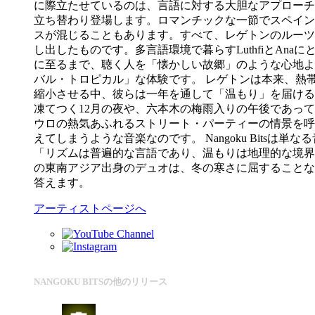
に際立たせているのは、言語に対する大胆なアプローチ
立ち替わり登場します。ロマンチックな一節でスペイン
スが混じることもあります。すべて、レゲトンのルーツ
し出したものです。多言語環境で暮らすLuthfiとA
に至るまで、聴く人を「懐かしい故郷」のような心地よ
バル・トロピカル」な体験です。 レゲトンは本来、熱帯の
縮小させる中、彼らは一年を通して「温もり」を届ける
凍てつく12月の夜や、六本木の梅雨入りの午後であっ
ウロの熱気あふれるストリート・パーティーの情景を呼
えてしまうような音楽なのです。 Nangoku Bit
「リズムは普遍的な言語であり、温もりは地理的な境界
の東南アジア出身のデュオは、冬の寒さに屈することなく夏
答えます。
アーティストページへ
NANGOKU BITSの他のリリース