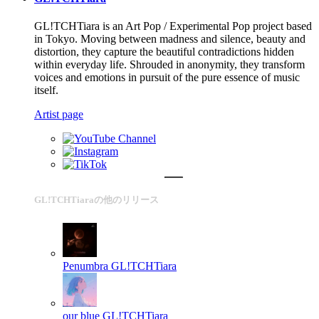
GL!TCHTiara is an Art Pop / Experimental Pop project based
in Tokyo. Moving between madness and silence, beauty and
distortion, they capture the beautiful contradictions hidden
within everyday life. Shrouded in anonymity, they transform
voices and emotions in pursuit of the pure essence of music
itself.
Artist page
GL!TCHTiaraの他のリリース
Penumbra
GL!TCHTiara
our blue
GL!TCHTiara