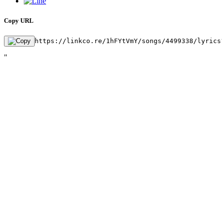
Copy URL
https://linkco.re/1hFYtVmY/songs/4499338/lyrics
"