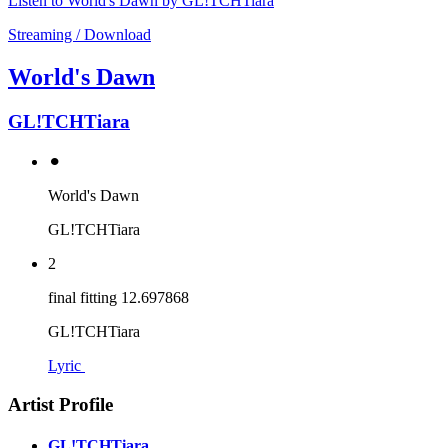
Listen to World's Dawn by GL!TCHTiara
Streaming / Download
World's Dawn
GL!TCHTiara
⚫︎
World's Dawn
GL!TCHTiara
2
final fitting 12.697868
GL!TCHTiara
Lyric
Artist Profile
GL!TCHTiara