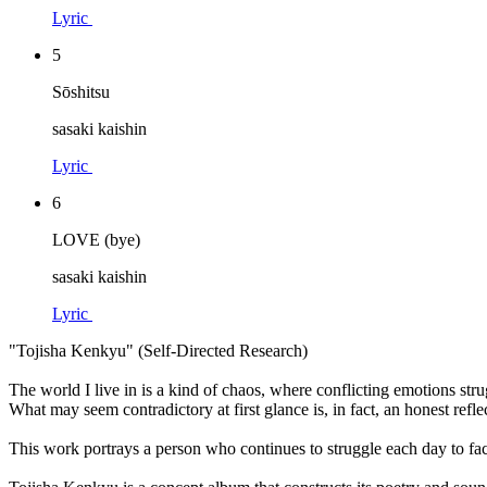
Lyric
5
Sōshitsu
sasaki kaishin
Lyric
6
LOVE (bye)
sasaki kaishin
Lyric
"Tojisha Kenkyu" (Self-Directed Research)
The world I live in is a kind of chaos, where conflicting emotions str
What may seem contradictory at first glance is, in fact, an honest refle
This work portrays a person who continues to struggle each day to face