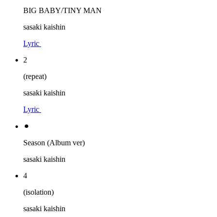
BIG BABY/TINY MAN
sasaki kaishin
Lyric
2
(repeat)
sasaki kaishin
Lyric
⚫︎
Season (Album ver)
sasaki kaishin
4
(isolation)
sasaki kaishin