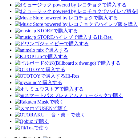
Hi-Res
Hi-Res