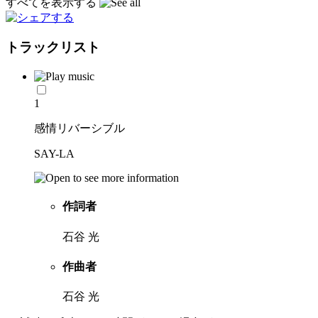
すべてを表示する
トラックリスト
1
感情リバーシブル
SAY-LA
作詞者
石谷 光
作曲者
石谷 光